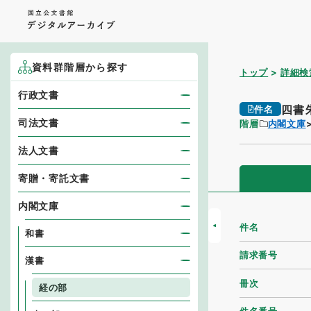
資料群階層から探す
トップ
詳細検
行政文書
四書
件名
司法文書
階層
内閣文庫
法人文書
寄贈・寄託文書
内閣文庫
件名
和書
請求番号
漢書
冊次
経の部