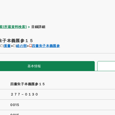
索[所蔵資料検索]
目録詳細
朱子本義匯参１５
漢書
経の部
四書朱子本義匯参
基本情報
四書朱子本義匯参１５
２７７－０１３０
0015