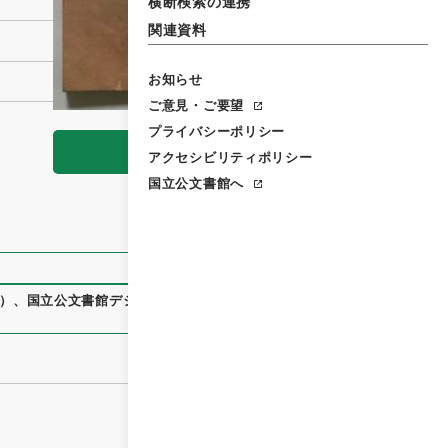
横断検索の連携
関連資料
お知らせ
ご意見・ご要望
プライバシーポリシー
閲覧
アクセシビリティポリシー
国立公文書館へ
）
、
国立公文書館デジタルアーカイブ
、
https://www.digital.a