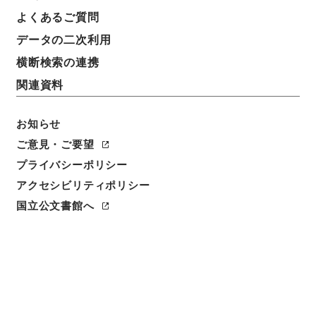
よくあるご質問
データの二次利用
横断検索の連携
関連資料
お知らせ
ご意見・ご要望
閲覧
プライバシーポリシー
アクセシビリティポリシー
件名
四書朱子本義匯参１９
国立公文書館へ
請求番号
２７７－０１３０
冊次
0019