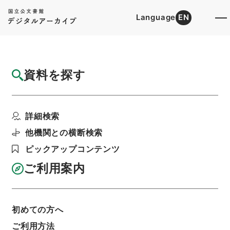
Language
EN
トップ
詳細検索[所蔵資料検索]
目録詳細
資料を探す
件名
四書朱子本義匯参１９
詳細検索
階層
内閣文庫
漢書
経の部
四書朱子本義匯参
利用請求書印刷
他機関との横断検索
ピックアップコンテンツ
ご利用案内
基本情報
全ての情報
初めての方へ
ご利用方法