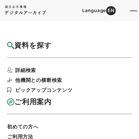
Language
EN
トップ
詳細検索[所蔵資料検索]
目録詳細
資料を探す
件名
学習館四書集註３
詳細検索
階層
内閣文庫
漢書
経の部
学習館四書集註
利用請求書印刷
他機関との横断検索
ピックアップコンテンツ
ご利用案内
基本情報
全ての情報
初めての方へ
ご利用方法