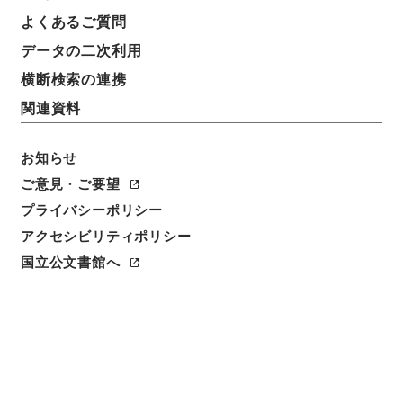
よくあるご質問
データの二次利用
横断検索の連携
関連資料
お知らせ
ご意見・ご要望
閲覧
プライバシーポリシー
アクセシビリティポリシー
件名
学習館四書集註３
国立公文書館へ
請求番号
２７７－０００３
冊次
0003