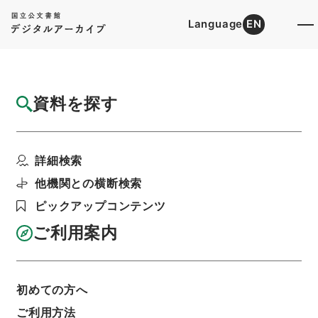
Language
EN
トップ
詳細検索[所蔵資料検索]
目録詳細
資料を探す
件名
新刻改正四書集註７
詳細検索
階層
内閣文庫
漢書
経の部
新刻改正四書集註
利用請求書印刷
他機関との横断検索
ピックアップコンテンツ
ご利用案内
基本情報
全ての情報
初めての方へ
ご利用方法