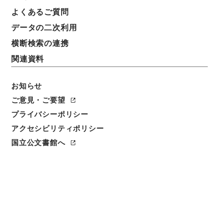
よくあるご質問
データの二次利用
横断検索の連携
関連資料
お知らせ
ご意見・ご要望
閲覧
プライバシーポリシー
件名
アクセシビリティポリシー
新刻改正四書集註７
国立公文書館へ
請求番号
２７７－０００７
冊次
0007