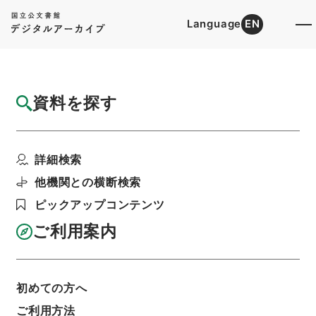
Language
EN
トップ
詳細検索[所蔵資料検索]
目録詳細
資料を探す
件名
陳明卿太史考古詳訂遵韻海編朝宗７
詳細検索
階層
内閣文庫
漢書
経の部
陳明卿太史考古詳訂遵韻海編朝宗
他機関との横断検索
利用請求書印刷
ピックアップコンテンツ
ご利用案内
基本情報
全ての情報
初めての方へ
ご利用方法