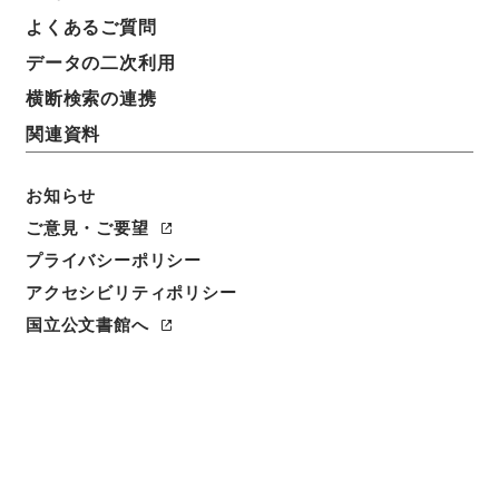
よくあるご質問
データの二次利用
横断検索の連携
関連資料
お知らせ
ご意見・ご要望
プライバシーポリシー
閲覧
アクセシビリティポリシー
国立公文書館へ
件名
陳明卿太史考古詳訂遵韻海編朝宗７
請求番号
２７８－０１９４
冊次