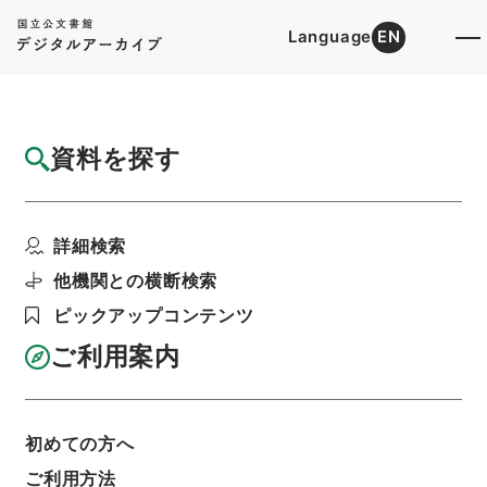
Language
EN
トップ
詳細検索[所蔵資料検索]
目録詳細
資料を探す
件名
水経１４
詳細検索
階層
内閣文庫
漢書
史の部
水経
利用請求書印刷
他機関との横断検索
ピックアップコンテンツ
ご利用案内
基本情報
全ての情報
初めての方へ
ご利用方法