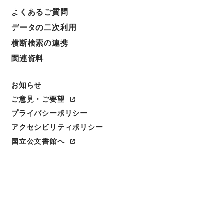
よくあるご質問
データの二次利用
横断検索の連携
関連資料
お知らせ
ご意見・ご要望
閲覧
プライバシーポリシー
アクセシビリティポリシー
件名
水経１４
国立公文書館へ
請求番号
２９１－００８９
冊次
0014