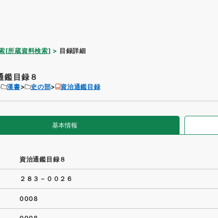
索[所蔵資料検索]
目録詳細
通鑑目録８
漢書
史の部
資治通鑑目録
基本情報
資治通鑑目録８
２８３－００２６
0008