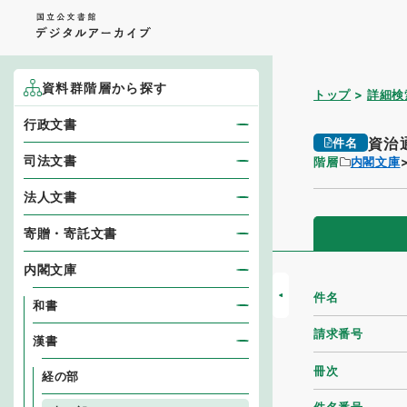
資料群階層から探す
トップ
詳細検
行政文書
資治
件名
司法文書
階層
内閣文庫
法人文書
寄贈・寄託文書
内閣文庫
件名
和書
請求番号
漢書
冊次
経の部