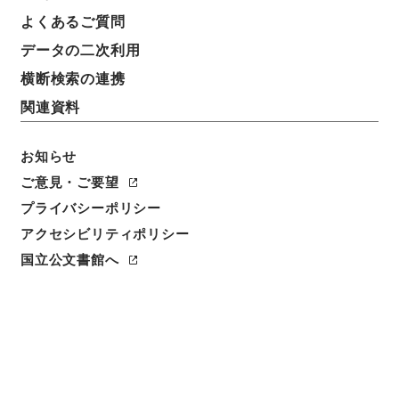
よくあるご質問
データの二次利用
横断検索の連携
関連資料
お知らせ
ご意見・ご要望
閲覧
プライバシーポリシー
アクセシビリティポリシー
件名
国立公文書館へ
後漢書９
請求番号
別０２３－０００３
冊次
0009