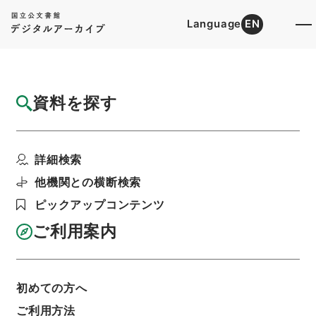
Language
EN
トップ
詳細検索[所蔵資料検索]
目録詳細
資料を探す
件名
後漢書９
詳細検索
階層
内閣文庫
漢書
史の部
後漢書
利用請求書印刷
他機関との横断検索
ピックアップコンテンツ
ご利用案内
基本情報
全ての情報
初めての方へ
ご利用方法