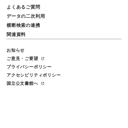
よくあるご質問
データの二次利用
横断検索の連携
関連資料
お知らせ
ご意見・ご要望
閲覧
プライバシーポリシー
アクセシビリティポリシー
件名
国立公文書館へ
後漢書１０
請求番号
別０２３－０００３
冊次
0010