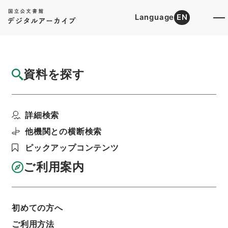
Language
EN
トップ
詳細検索[所蔵資料検索]
目録詳細
資料を探す
件名
後漢書１０
詳細検索
階層
内閣文庫
漢書
史の部
後漢書
利用請求書印刷
他機関との横断検索
ピックアップコンテンツ
ご利用案内
基本情報
全ての情報
初めての方へ
ご利用方法