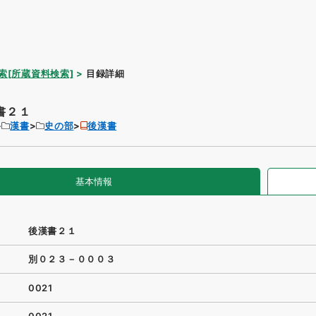
索[所蔵資料検索]
目録詳細
書２１
漢書
史の部
後漢書
基本情報
後漢書２１
別０２３－０００３
0021