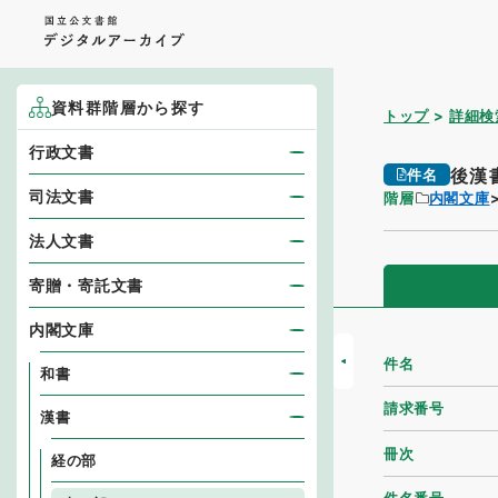
資料群階層から探す
トップ
詳細検
行政文書
後漢
件名
司法文書
階層
内閣文庫
法人文書
寄贈・寄託文書
内閣文庫
件名
和書
請求番号
漢書
冊次
経の部