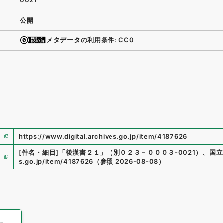
0021
公開
メタデータの利用条件: CC0
https://www.digital.archives.go.jp/item/4187626
[件名・細目]
「
後漢書２１
」
（
別０２３－０００３-0021
）
、
国立
s.go.jp/item/4187626
（
参照
2026-08-08
）