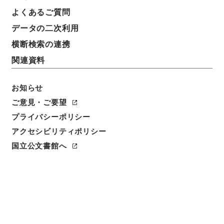
よくあるご質問
データの二次利用
横断検索の連携
関連資料
お知らせ
ご意見・ご要望
閲覧
プライバシーポリシー
アクセシビリティポリシー
件名
小学合璧１
国立公文書館へ
請求番号
２９８－０２４７
冊次
0001