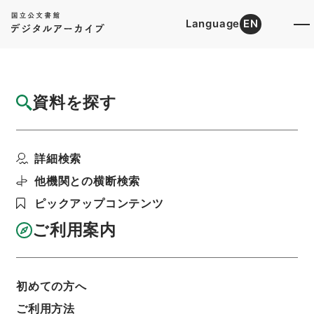
Language
EN
トップ
詳細検索[所蔵資料検索]
目録詳細
資料を探す
件名
小学合璧１
詳細検索
階層
内閣文庫
漢書
子の部
小学合璧
利用請求書印刷
他機関との横断検索
ピックアップコンテンツ
ご利用案内
基本情報
全ての情報
初めての方へ
ご利用方法