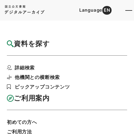
Language
EN
トップ
詳細検索[所蔵資料検索]
目録詳細
資料を探す
件名
行水金鑑１
詳細検索
階層
内閣文庫
漢書
史の部
行水金鑑
利用請求書印刷
他機関との横断検索
ピックアップコンテンツ
ご利用案内
基本情報
全ての情報
初めての方へ
ご利用方法