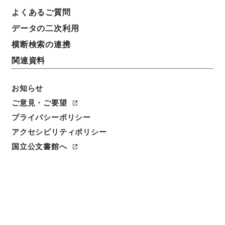
よくあるご質問
データの二次利用
横断検索の連携
関連資料
お知らせ
ご意見・ご要望
閲覧
プライバシーポリシー
件名
アクセシビリティポリシー
行水金鑑１
国立公文書館へ
請求番号
２９１－００８２
冊次
0001