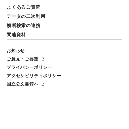
よくあるご質問
データの二次利用
横断検索の連携
関連資料
お知らせ
ご意見・ご要望
プライバシーポリシー
閲覧
アクセシビリティポリシー
件名
国立公文書館へ
求古精舎金石図４
請求番号
２９７－０１１１
冊次
0004