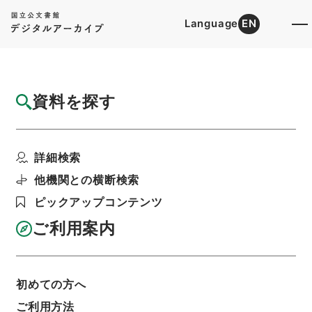
Language
EN
トップ
詳細検索[所蔵資料検索]
目録詳細
資料を探す
件名
求古精舎金石図４
詳細検索
階層
内閣文庫
漢書
史の部
求古精舎金石図
利用請求書印刷
他機関との横断検索
ピックアップコンテンツ
ご利用案内
基本情報
全ての情報
初めての方へ
ご利用方法