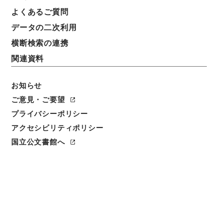
よくあるご質問
データの二次利用
横断検索の連携
関連資料
お知らせ
ご意見・ご要望
プライバシーポリシー
閲覧
アクセシビリティポリシー
件名
国立公文書館へ
寛政重修諸家譜 巻第１４１
請求番号
特１０４－０００１
冊次