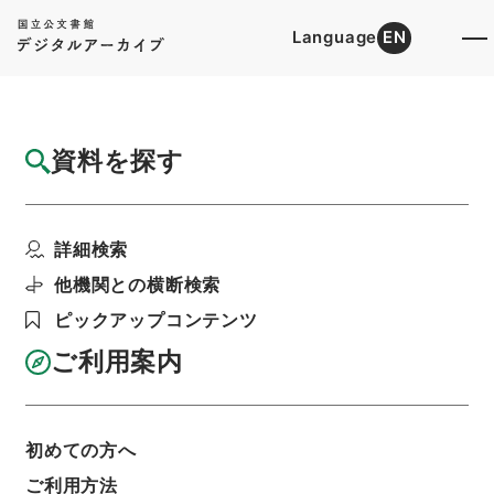
Language
EN
トップ
詳細検索[所蔵資料検索]
目録詳細
資料を探す
件名
寛政重修諸家譜 巻第１４１
詳細検索
階層
内閣文庫
和書
和書(多聞櫓文書を除く）
寛政重修諸家譜
他機関との横断検索
利用請求書印刷
ピックアップコンテンツ
ご利用案内
基本情報
全ての情報
初めての方へ
ご利用方法