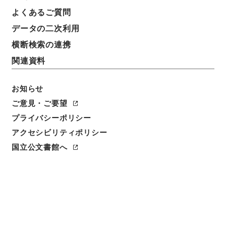
よくあるご質問
データの二次利用
横断検索の連携
関連資料
お知らせ
ご意見・ご要望
プライバシーポリシー
閲覧
アクセシビリティポリシー
件名
国立公文書館へ
武徳照代日記９
請求番号
１４９－０１１１
冊次