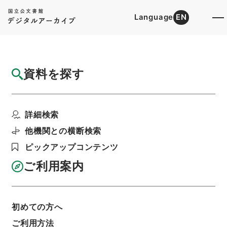
Language
EN
トップ
詳細検索[所蔵資料検索]
目録詳細
資料を探す
件名
武徳照代日記９
詳細検索
階層
内閣文庫
和書
和書(多聞櫓文書を除く）
武徳照代日記
他機関との横断検索
利用請求書印刷
ピックアップコンテンツ
ご利用案内
基本情報
全ての情報
初めての方へ
ご利用方法