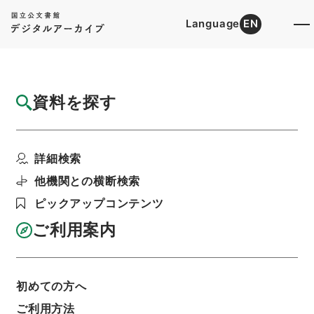
Language
EN
トップ
詳細検索[所蔵資料検索]
目録詳細
資料を探す
件名
大阪府 阪急電鉄（株）申請の工事方法の変
詳細検索
更について
階層
行政文書
＊建設省
道路局関係
軌道関係
他機関との横断検索
軌道法及び地方鉄道法による許認可等・兵庫県、
ピックアップコンテンツ
愛知県、京都府、大阪府・（昭５０．３．２６～
昭５０．５．１４）
ご利用案内
利用請求書印刷
初めての方へ
基本情報
全ての情報
ご利用方法