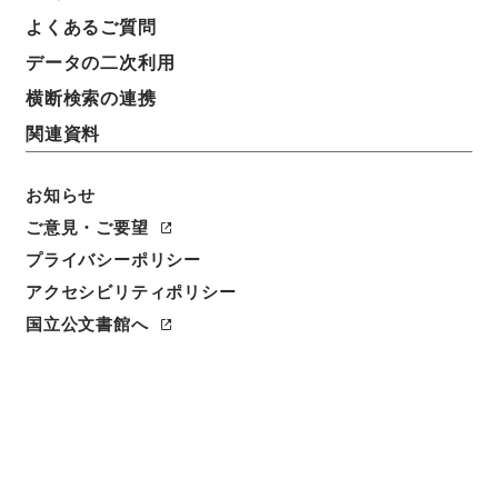
よくあるご質問
データの二次利用
件名
大阪府 阪急電鉄（株）申請の工事方法の変更につい
横断検索の連携
て
関連資料
請求番号
平１建設00368100
お知らせ
ご意見・ご要望
件名番号
プライバシーポリシー
004
アクセシビリティポリシー
保存場所
国立公文書館へ
分館
作成・取得者
道路局路政課
年月日