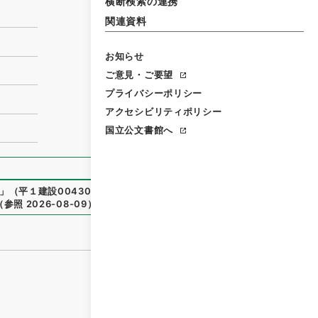
横断検索の連携
関連資料
お知らせ
ご意見・ご要望
プライバシーポリシー
アクセシビリティポリシー
国立公文書館へ
」
（
平１建設00430100-00100
）
、
国立公文書館デジタルア
（
参照
2026-08-09
）