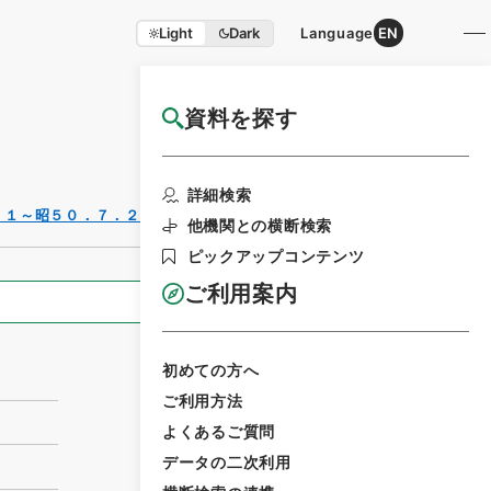
Light
Dark
Language
EN
資料を探す
国立公文書館HP利用案内
利用請求書印
詳細検索
刷
．１～昭５０．７．２５）
他機関との横断検索
ピックアップコンテンツ
ご利用案内
全ての情報
初めての方へ
ご利用方法
よくあるご質問
データの二次利用