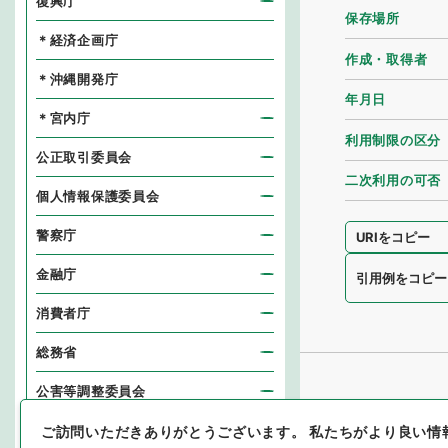
復興庁
保存場所
＊経済企画庁
作成・取得者
＊沖縄開発庁
年月日
＊宮内庁
利用制限の区分
公正取引委員会
二次利用の可否
個人情報保護委員会
警察庁
URIをコピー
金融庁
引用例をコピー
消費者庁
総務省
公害等調整委員会
消防庁
ご訪問いただきありがとうございます。
私たちがより良い情