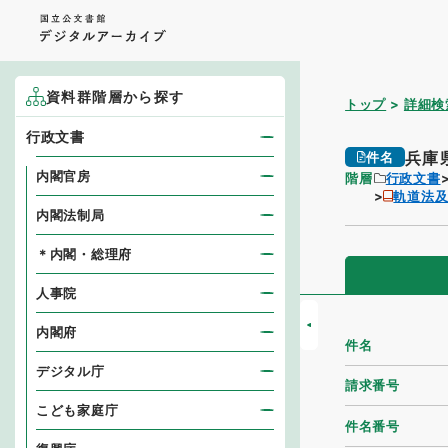
資料群階層から探す
トップ
詳細検
行政文書
兵庫
件名
内閣官房
階層
行政文書
軌道法
内閣法制局
＊内閣・総理府
人事院
内閣府
件名
デジタル庁
請求番号
こども家庭庁
件名番号