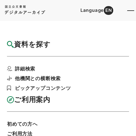
Language
EN
トップ
詳細検索[所蔵資料検索]
目録詳細
資料を探す
件名
難経本義２
詳細検索
階層
内閣文庫
漢書
子の部
難経本義
利用請求書印刷
他機関との横断検索
ピックアップコンテンツ
ご利用案内
基本情報
全ての情報
初めての方へ
ご利用方法