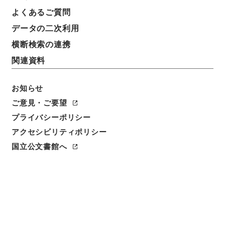
よくあるご質問
データの二次利用
横断検索の連携
関連資料
お知らせ
ご意見・ご要望
閲覧
プライバシーポリシー
件名
アクセシビリティポリシー
難経本義２
国立公文書館へ
請求番号
３００－０１７２
冊次
0002