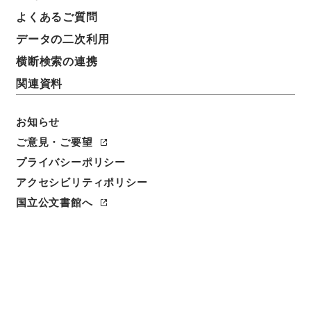
よくあるご質問
データの二次利用
件名
岐阜県 名古屋鉄道（株）申請の工事方法の変更につ
横断検索の連携
いて
関連資料
請求番号
平１建設00181100
お知らせ
ご意見・ご要望
件名番号
プライバシーポリシー
001
アクセシビリティポリシー
保存場所
国立公文書館へ
分館
作成・取得者
道路局路政課
年月日