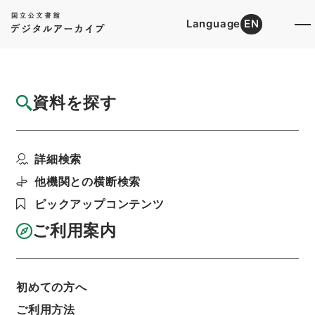
Language
EN
トップ
詳細検索[所蔵資料検索]
目録詳細
資料を探す
件名
岐阜県 名古屋鉄道（株）申請の工事方法の
詳細検索
変更について
階層
行政文書
＊建設省
道路局関係
軌道関係
他機関との横断検索
軌道法及び地方鉄道法による許認可等・岐阜県、
ピックアップコンテンツ
福岡県、長崎県、東京都・（昭５０．１１．１４
～昭５０．１２．２７）
ご利用案内
利用請求書印刷
初めての方へ
基本情報
全ての情報
ご利用方法