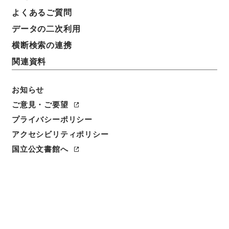
よくあるご質問
データの二次利用
横断検索の連携
関連資料
お知らせ
ご意見・ご要望
閲覧
プライバシーポリシー
アクセシビリティポリシー
件名
孝経衍義２０
国立公文書館へ
請求番号
２９９－０１２３
冊次
0020