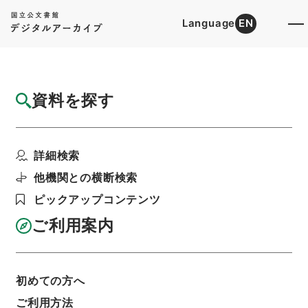
Language
EN
トップ
詳細検索[所蔵資料検索]
目録詳細
資料を探す
件名
孝経衍義２０
詳細検索
階層
内閣文庫
漢書
子の部
孝経衍義
利用請求書印刷
他機関との横断検索
ピックアップコンテンツ
ご利用案内
基本情報
全ての情報
初めての方へ
ご利用方法