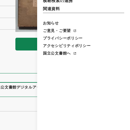
横断検索の連携
関連資料
お知らせ
ご意見・ご要望
プライバシーポリシー
閲覧
アクセシビリティポリシー
国立公文書館へ
立公文書館デジタルアーカイブ
、
https://www.digital.archive