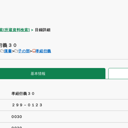
索[所蔵資料検索]
目録詳細
衍義３０
漢書
子の部
孝経衍義
基本情報
孝経衍義３０
２９９－０１２３
0030