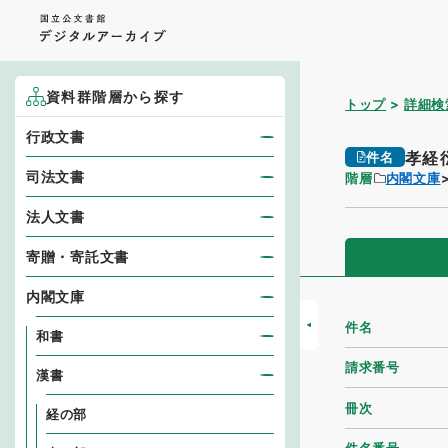
資料群階層から探す
トップ
詳細検
行政文書
孝経
件名
司法文書
階層
内閣文庫
法人文書
寄贈・寄託文書
内閣文庫
件名
和書
請求番号
漢書
冊次
経の部