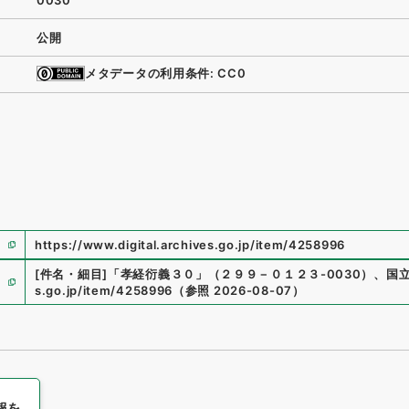
0030
公開
メタデータの利用条件: CC0
https://www.digital.archives.go.jp/item/4258996
[件名・細目]
「
孝経衍義３０
」
（
２９９－０１２３-0030
）
、
国
s.go.jp/item/4258996
（
参照
2026-08-07
）
報を