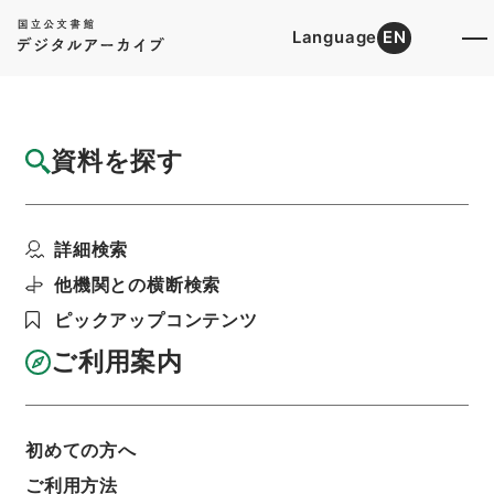
Language
EN
トップ
詳細検索[所蔵資料検索]
目録詳細
資料を探す
件名
蟫史３
詳細検索
階層
内閣文庫
漢書
集の部
蟫史
利用請求書印刷
他機関との横断検索
ピックアップコンテンツ
ご利用案内
基本情報
全ての情報
初めての方へ
ご利用方法