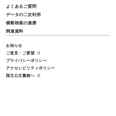
よくあるご質問
データの二次利用
横断検索の連携
関連資料
お知らせ
閲覧
ご意見・ご要望
件名
プライバシーポリシー
蟫史３
アクセシビリティポリシー
国立公文書館へ
請求番号
３０９－０００２
冊次
0003
件名番号