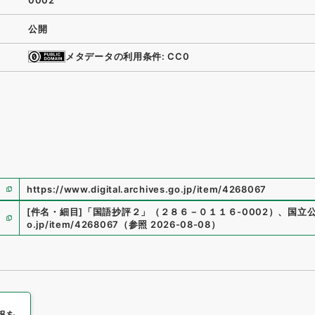
0002
公開
メタデータの利用条件: CC0
https://www.digital.archives.go.jp/item/4268067
[件名・細目]
「
国語抄評２
」
（
２８６－０１１６-0002
）
、
国立
o.jp/item/4268067
（
参照
2026-08-08
）
報を