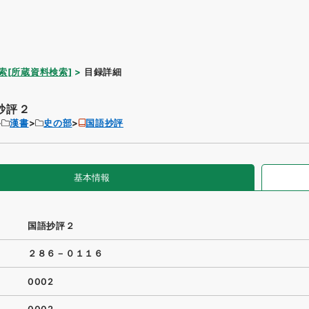
索[所蔵資料検索]
目録詳細
抄評２
漢書
史の部
国語抄評
基本情報
国語抄評２
２８６－０１１６
0002