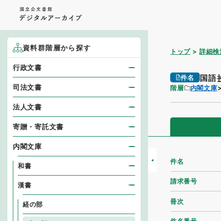
資料群階層から探す
トップ
詳細検
行政文書
国語
件名
司法文書
階層
内閣文庫
法人文書
寄贈・寄託文書
内閣文庫
件名
和書
請求番号
漢書
冊次
経の部