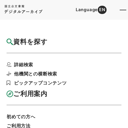
Language
EN
トップ
詳細検索[所蔵資料検索]
目録詳細
資料を探す
件名
国語抄評４
詳細検索
階層
内閣文庫
漢書
史の部
国語抄評
利用請求書印刷
他機関との横断検索
ピックアップコンテンツ
ご利用案内
基本情報
全ての情報
初めての方へ
ご利用方法