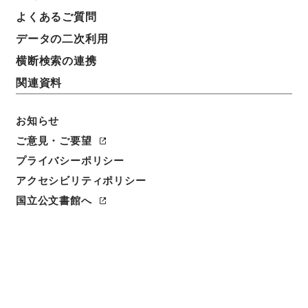
よくあるご質問
データの二次利用
横断検索の連携
関連資料
お知らせ
ご意見・ご要望
閲覧
プライバシーポリシー
アクセシビリティポリシー
件名
国語抄評４
国立公文書館へ
請求番号
２８６－０１１６
冊次
0004