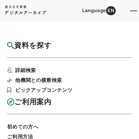
Language
EN
トップ
詳細検索[所蔵資料検索]
目録詳細
資料を探す
件名
香川県 県道路線の認定、廃止及び変更につ
詳細検索
いて
階層
行政文書
＊建設省
道路局関係
道路関係
他機関との横断検索
都道府県道の認定等・鳥取県、神奈川県、岡山
ピックアップコンテンツ
県、滋賀県、秋田県、青森県、香川県、山形県、
愛媛県、京都府・（昭４２．３．２０～昭４３．
ご利用案内
３．１）
利用請求書印刷
初めての方へ
ご利用方法
基本情報
全ての情報