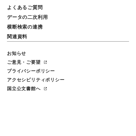
よくあるご質問
データの二次利用
件名
横断検索の連携
香川県 県道路線の認定、廃止及び変更について
関連資料
請求番号
平１建設00225100
お知らせ
ご意見・ご要望
件名番号
プライバシーポリシー
007
アクセシビリティポリシー
保存場所
国立公文書館へ
分館
作成・取得者
道路局路政課
年月日
昭和42年05月20日