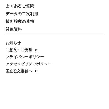
よくあるご質問
データの二次利用
横断検索の連携
関連資料
お知らせ
ご意見・ご要望
閲覧
プライバシーポリシー
アクセシビリティポリシー
件名
西天目山志４
国立公文書館へ
請求番号
２９２－００５３
冊次
0006