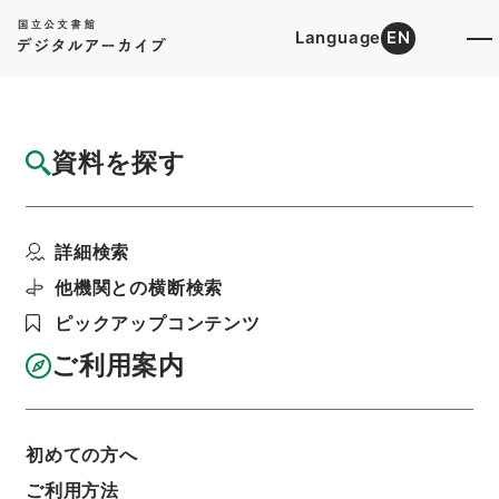
Language
EN
トップ
詳細検索[所蔵資料検索]
目録詳細
資料を探す
件名
西天目山志４
詳細検索
階層
内閣文庫
漢書
史の部
東天目山志
利用請求書印刷
他機関との横断検索
ピックアップコンテンツ
ご利用案内
基本情報
全ての情報
初めての方へ
ご利用方法