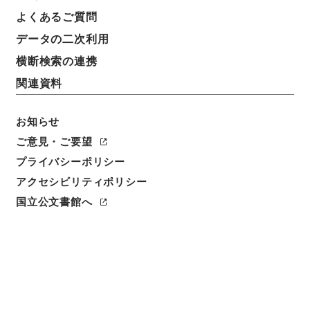
よくあるご質問
データの二次利用
件名
熊本県 県道路線の認定、変更及び廃止について
横断検索の連携
関連資料
請求番号
平１建設00295100
お知らせ
件名番号
ご意見・ご要望
008
プライバシーポリシー
アクセシビリティポリシー
保存場所
分館
国立公文書館へ
作成・取得者
道路局路政課
年月日
昭和44年11月20日