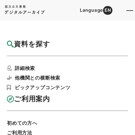
Language
EN
トップ
詳細検索[所蔵資料検索]
目録詳細
資料を探す
件名
熊本県 県道路線の認定、変更及び廃止につ
詳細検索
いて
階層
行政文書
＊建設省
道路局関係
道路関係
他機関との横断検索
都道府県道の認定等・神奈川県、長野県、山梨
ピックアップコンテンツ
県、大阪府、愛知県、兵庫県、熊本県・（昭４
４．９．６～昭４４．１２．２３）
ご利用案内
利用請求書印刷
初めての方へ
基本情報
全ての情報
ご利用方法