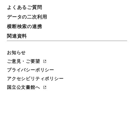
よくあるご質問
データの二次利用
横断検索の連携
関連資料
お知らせ
ご意見・ご要望
閲覧
プライバシーポリシー
アクセシビリティポリシー
件名
呉門補乗３
国立公文書館へ
請求番号
２９２－００１９
冊次
0003