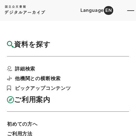
Language
EN
トップ
詳細検索[所蔵資料検索]
目録詳細
資料を探す
件名
呉門補乗３
詳細検索
階層
内閣文庫
漢書
史の部
呉門補乗
利用請求書印刷
他機関との横断検索
ピックアップコンテンツ
ご利用案内
基本情報
全ての情報
初めての方へ
ご利用方法