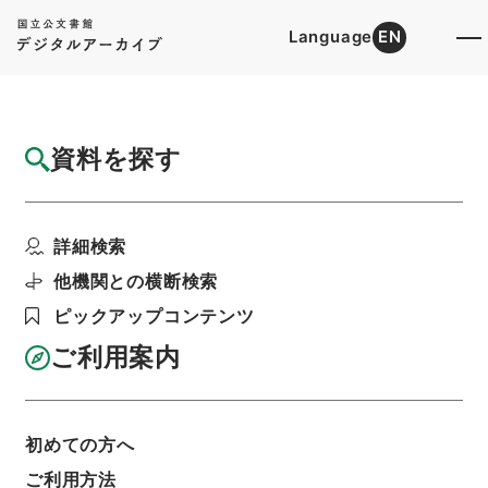
Language
EN
トップ
詳細検索[所蔵資料検索]
目録詳細
資料を探す
件名
中部地方建設局 一般国道の区域変更及び供
詳細検索
用開始について（昭和...
階層
行政文書
＊建設省
道路局関係
道路関係
他機関との横断検索
都道府県道等の認定等・北海道開発局、東北、関
ピックアップコンテンツ
東、北陸、中部、近畿、中国、四国、九州地方建
設局・（昭５１．２．１０～昭５１．４．２３）
ご利用案内
利用請求書印刷
初めての方へ
基本情報
全ての情報
ご利用方法