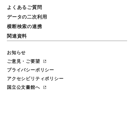
よくあるご質問
データの二次利用
件名
中部地方建設局 一般国道の区域変更及び供用開始に
横断検索の連携
ついて（昭和５１年３月１９日建設省告示第４４７
関連資料
号・第４４８号）
請求番号
お知らせ
平１建設00026100
ご意見・ご要望
プライバシーポリシー
件名番号
アクセシビリティポリシー
014
国立公文書館へ
保存場所
分館
作成・取得者
道路局路政課