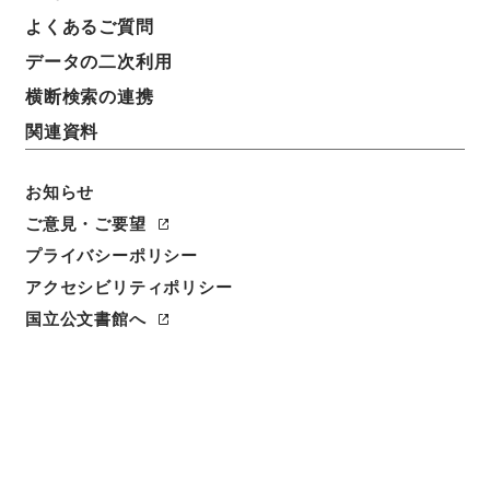
よくあるご質問
データの二次利用
横断検索の連携
関連資料
お知らせ
ご意見・ご要望
閲覧
プライバシーポリシー
アクセシビリティポリシー
件名
国立公文書館へ
漢書鈔２８
請求番号
２９０－００８６
冊次
0028