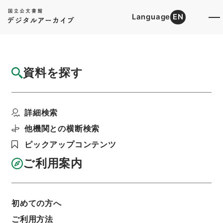
Language
EN
トップ
詳細検索[所蔵資料検索]
目録詳細
資料を探す
件名
漢書鈔２８
詳細検索
階層
内閣文庫
漢書
史の部
漢書鈔
利用請求書印刷
他機関との横断検索
ピックアップコンテンツ
ご利用案内
基本情報
全ての情報
初めての方へ
ご利用方法