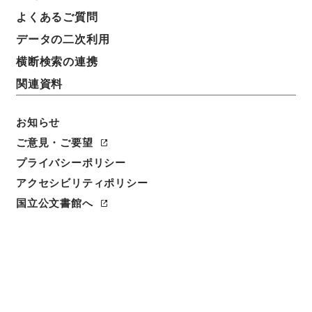
よくあるご質問
データの二次利用
横断検索の連携
関連資料
お知らせ
ご意見・ご要望
閲覧
プライバシーポリシー
アクセシビリティポリシー
件名
勅修浙江通志６
国立公文書館へ
請求番号
２９２－００４８
冊次
0006