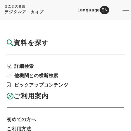
Language
EN
トップ
詳細検索[所蔵資料検索]
目録詳細
資料を探す
件名
勅修浙江通志６
詳細検索
階層
内閣文庫
漢書
史の部
勅修浙江通志
利用請求書印刷
他機関との横断検索
ピックアップコンテンツ
ご利用案内
基本情報
全ての情報
初めての方へ
ご利用方法