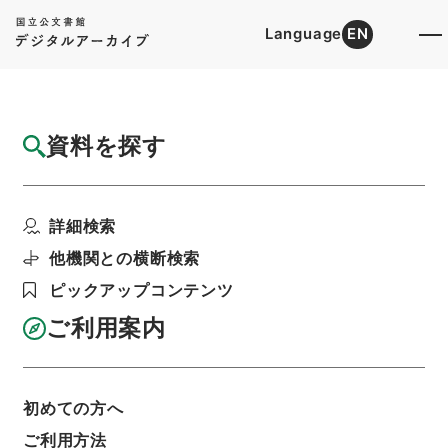
Language
EN
トップ
詳細検索[所蔵資料検索]
目録詳細
資料を探す
件名
讃州府志３
詳細検索
階層
内閣文庫
和書
和書(多聞櫓文書を除く）
讃州府志
他機関との横断検索
利用請求書印刷
ピックアップコンテンツ
ご利用案内
基本情報
全ての情報
初めての方へ
ご利用方法