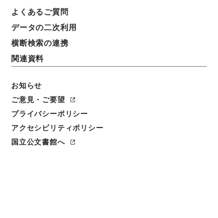
よくあるご質問
データの二次利用
横断検索の連携
関連資料
お知らせ
ご意見・ご要望
閲覧
プライバシーポリシー
アクセシビリティポリシー
件名
国立公文書館へ
讃州府志３
請求番号
１７６－００１９
冊次
0003