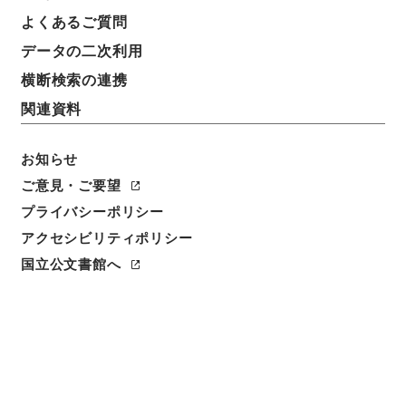
よくあるご質問
データの二次利用
横断検索の連携
関連資料
お知らせ
ご意見・ご要望
プライバシーポリシー
閲覧
アクセシビリティポリシー
件名
国立公文書館へ
新編武蔵風土記 巻之２６１ 秩父郡
請求番号
１７３－０２１２
冊次
0247