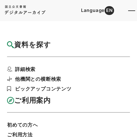
Language
EN
トップ
詳細検索[所蔵資料検索]
目録詳細
資料を探す
件名
新編武蔵風土記 巻之２６１ 秩父郡
詳細検索
階層
内閣文庫
和書
和書(多聞櫓文書を除く）
新編武蔵風土記
他機関との横断検索
利用請求書印刷
ピックアップコンテンツ
ご利用案内
基本情報
全ての情報
初めての方へ
ご利用方法