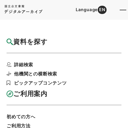
Language
EN
トップ
詳細検索[所蔵資料検索]
目録詳細
資料を探す
件名
臨時軍事費支出請求書
詳細検索
階層
行政文書
財務省
財政史資料
昭和財政史資料
昭和財政史資料
他機関との横断検索
昭和財政史資料 第９号 歳計 臨時軍事費 海
軍省支出（６） （昭・１６）
ピックアップコンテンツ
利用請求書印刷
ご利用案内
基本情報
全ての情報
初めての方へ
ご利用方法