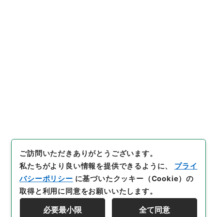
https://www.digital.archive
URIをコピー
s.go.jp/item/4325501
[件名・細目]
「
臨時軍事費支出
請求書
」
（
平２２財務0215210
0-00800
）
、
国立公文書館デ
引用例をコピー
ジタルアーカイブ
、
https://w
ww.digital.archives.go.jp/it
em/4325501
（
参照
2026-08
-09
）
ご訪問いただきありがとうございます。
私たちがより良い情報を提供できるように、
プライ
バシーポリシー
に基づいたクッキー（Cookie）の
取得と利用に同意をお願いいたします。
必要最小限
全て同意