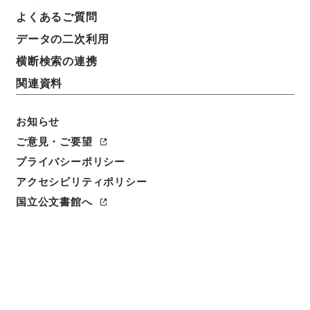
よくあるご質問
データの二次利用
横断検索の連携
関連資料
お知らせ
ご意見・ご要望
閲覧
プライバシーポリシー
アクセシビリティポリシー
件名
国立公文書館へ
陰徳太平記３３
請求番号
１６９－０２０１
冊次
0033