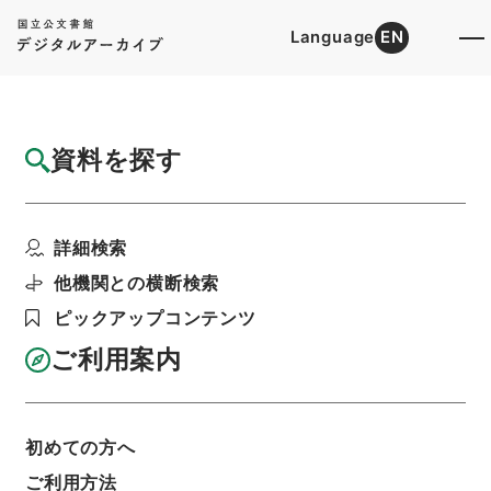
Language
EN
トップ
詳細検索[所蔵資料検索]
目録詳細
資料を探す
件名
陰徳太平記３３
詳細検索
階層
内閣文庫
和書
和書(多聞櫓文書を除く）
陰徳太平記
他機関との横断検索
利用請求書印刷
ピックアップコンテンツ
ご利用案内
基本情報
全ての情報
初めての方へ
ご利用方法