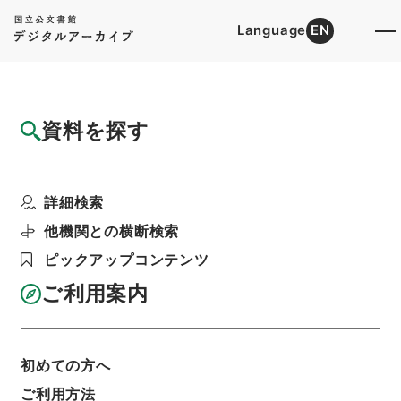
Language
EN
トップ
詳細検索[所蔵資料検索]
目録詳細
資料を探す
件名
五経大全2
詳細検索
階層
内閣文庫
漢書
経の部
五経大全
利用請求書印刷
他機関との横断検索
ピックアップコンテンツ
ご利用案内
基本情報
全ての情報
初めての方へ
件名
ご利用方法
五経大全2