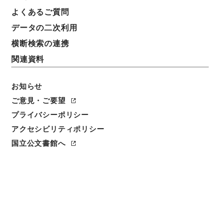
よくあるご質問
請求番号
データの二次利用
別０１１－０００１
横断検索の連携
冊次
関連資料
0002
お知らせ
件名番号
0002
ご意見・ご要望
プライバシーポリシー
利用制限の区分
アクセシビリティポリシー
公開
国立公文書館へ
二次利用の可否
メタデータの利用条件: CC0