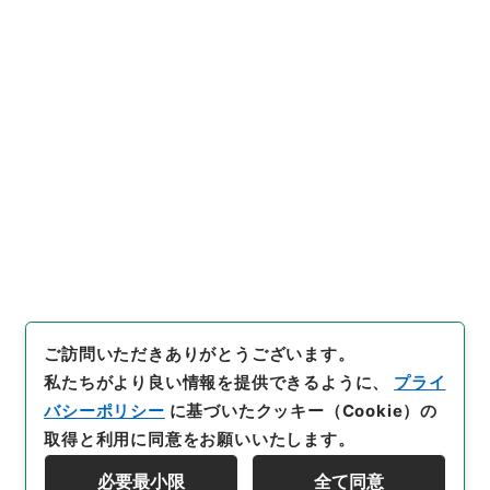
https://www.digital.archive
URIをコピー
s.go.jp/item/4342528
[件名・細目]
「
五経大全2
」
（
別０１１－０００１-000
2
）
、
国立公文書館デジタルア
引用例をコピー
ーカイブ
、
https://www.digit
al.archives.go.jp/item/4342
528
（
参照
2026-08-07
）
ご訪問いただきありがとうございます。
私たちがより良い情報を提供できるように、
プライ
バシーポリシー
に基づいたクッキー（Cookie）の
取得と利用に同意をお願いいたします。
必要最小限
全て同意