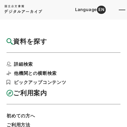
Language
EN
トップ
詳細検索[所蔵資料検索]
目録詳細
資料を探す
件名
五経大全8
詳細検索
階層
内閣文庫
漢書
経の部
五経大全
利用請求書印刷
他機関との横断検索
ピックアップコンテンツ
ご利用案内
基本情報
全ての情報
初めての方へ
件名
ご利用方法
五経大全8