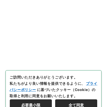
https://www.digital.archive
URIをコピー
s.go.jp/item/4342534
[件名・細目]
「
五経大全8
」
（
別０１１－０００１-000
8
）
、
国立公文書館デジタルア
引用例をコピー
ーカイブ
、
https://www.digit
al.archives.go.jp/item/4342
534
（
参照
2026-08-07
）
ご訪問いただきありがとうございます。
私たちがより良い情報を提供できるように、
プライ
バシーポリシー
に基づいたクッキー（Cookie）の
取得と利用に同意をお願いいたします。
必要最小限
全て同意