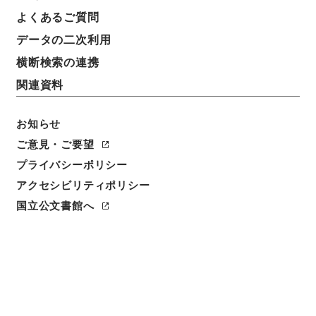
よくあるご質問
請求番号
データの二次利用
別０１１－０００１
横断検索の連携
冊次
関連資料
0008
お知らせ
件名番号
0008
ご意見・ご要望
プライバシーポリシー
利用制限の区分
アクセシビリティポリシー
公開
国立公文書館へ
二次利用の可否
メタデータの利用条件: CC0