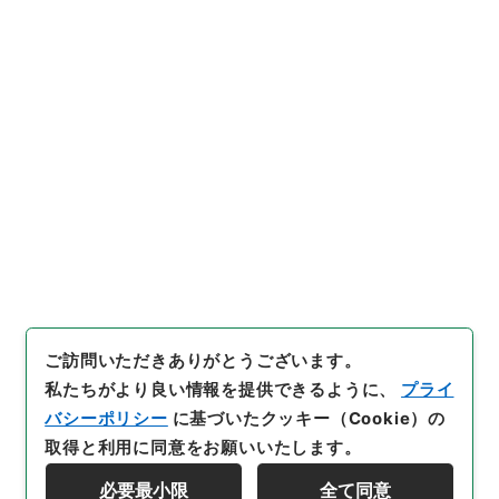
https://www.digital.archive
URIをコピー
s.go.jp/item/4343367
[件名・細目]
「
五経大全29
」
（
別０１１－０００１-002
9
）
、
国立公文書館デジタルア
引用例をコピー
ーカイブ
、
https://www.digit
al.archives.go.jp/item/4343
367
（
参照
2026-08-08
）
ご訪問いただきありがとうございます。
私たちがより良い情報を提供できるように、
プライ
バシーポリシー
に基づいたクッキー（Cookie）の
取得と利用に同意をお願いいたします。
必要最小限
全て同意