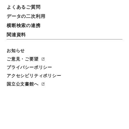
よくあるご質問
請求番号
データの二次利用
別０１１－０００１
横断検索の連携
冊次
関連資料
0029
お知らせ
件名番号
0029
ご意見・ご要望
プライバシーポリシー
利用制限の区分
アクセシビリティポリシー
公開
国立公文書館へ
二次利用の可否
メタデータの利用条件: CC0