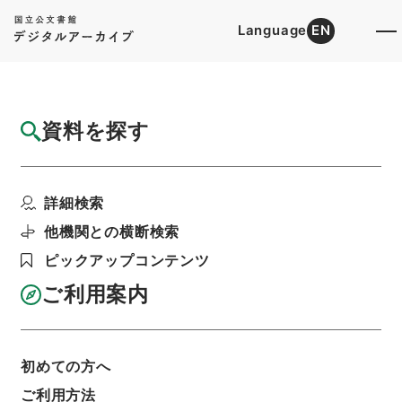
Language
EN
トップ
詳細検索[所蔵資料検索]
目録詳細
資料を探す
件名
五経大全29
詳細検索
階層
内閣文庫
漢書
経の部
五経大全
利用請求書印刷
他機関との横断検索
ピックアップコンテンツ
ご利用案内
基本情報
全ての情報
初めての方へ
件名
ご利用方法
五経大全29