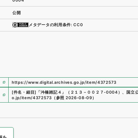
0004
公開
メタデータの利用条件: CC0
https://www.digital.archives.go.jp/item/4372573
[件名・細目]
「
汵橋雑記４
」
（
２１３－００２７-0004
）
、
国立
o.jp/item/4372573
（
参照
2026-08-09
）
報を