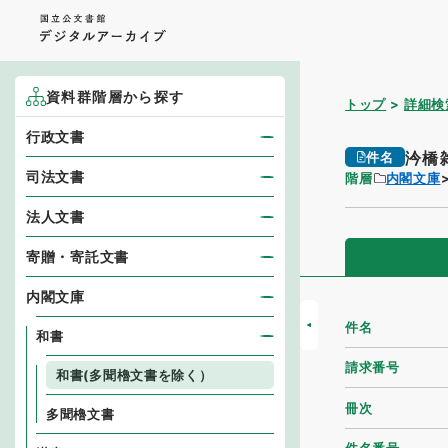
資料群階層から探す
トップ
詳細検
行政文書
汵橋
件名
司法文書
階層
内閣文庫
法人文書
寄贈・寄託文書
内閣文庫
件名
和書
請求番号
和書(多聞櫓文書を除く）
冊次
多聞櫓文書