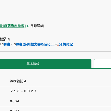
索[所蔵資料検索]
目録詳細
雑記４
和書
和書(多聞櫓文書を除く）
汵橋雑記
基本情報
汵橋雑記４
２１３－００２７
0004