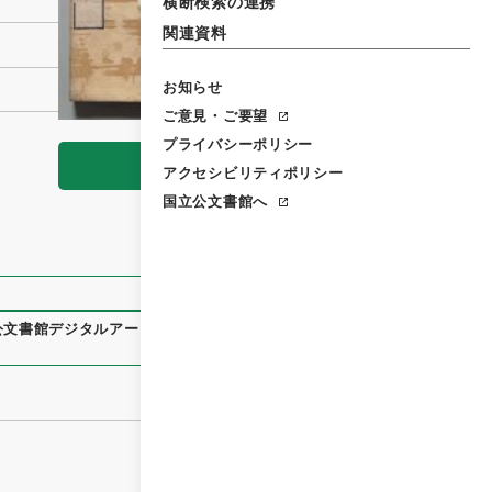
横断検索の連携
関連資料
お知らせ
ご意見・ご要望
プライバシーポリシー
閲覧
アクセシビリティポリシー
国立公文書館へ
公文書館デジタルアーカイブ
、
https://www.digital.archives.g