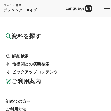
Language
EN
トップ
詳細検索[所蔵資料検索]
目録詳細
資料を探す
件名
五経大全39
詳細検索
階層
内閣文庫
漢書
経の部
五経大全
利用請求書印刷
他機関との横断検索
ピックアップコンテンツ
ご利用案内
基本情報
全ての情報
初めての方へ
件名
ご利用方法
五経大全39