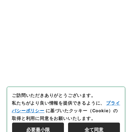
https://www.digital.archive
URIをコピー
s.go.jp/item/4373609
[件名・細目]
「
五経大全39
」
（
別０１１－０００１-003
9
）
、
国立公文書館デジタルア
引用例をコピー
ーカイブ
、
https://www.digit
al.archives.go.jp/item/4373
609
（
参照
2026-08-09
）
ご訪問いただきありがとうございます。
私たちがより良い情報を提供できるように、
プライ
バシーポリシー
に基づいたクッキー（Cookie）の
取得と利用に同意をお願いいたします。
必要最小限
全て同意