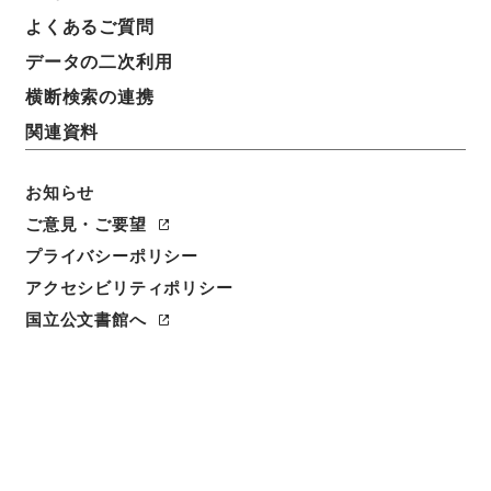
よくあるご質問
請求番号
データの二次利用
別０１１－０００１
横断検索の連携
冊次
関連資料
0039
お知らせ
件名番号
0039
ご意見・ご要望
プライバシーポリシー
利用制限の区分
アクセシビリティポリシー
公開
国立公文書館へ
二次利用の可否
メタデータの利用条件: CC0