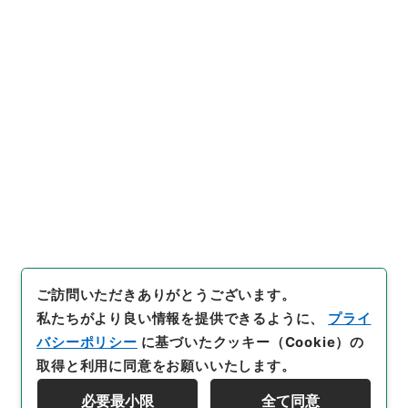
https://www.digital.archive
URIをコピー
s.go.jp/item/4374410
[件名・細目]
「
五経大全41
」
（
別０１１－０００１-004
1
）
、
国立公文書館デジタルア
引用例をコピー
ーカイブ
、
https://www.digit
al.archives.go.jp/item/4374
410
（
参照
2026-08-08
）
ご訪問いただきありがとうございます。
私たちがより良い情報を提供できるように、
プライ
バシーポリシー
に基づいたクッキー（Cookie）の
取得と利用に同意をお願いいたします。
必要最小限
全て同意