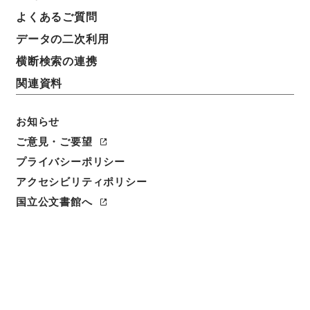
よくあるご質問
請求番号
データの二次利用
別０１１－０００１
横断検索の連携
冊次
関連資料
0041
お知らせ
件名番号
0041
ご意見・ご要望
プライバシーポリシー
利用制限の区分
アクセシビリティポリシー
公開
国立公文書館へ
二次利用の可否
メタデータの利用条件: CC0