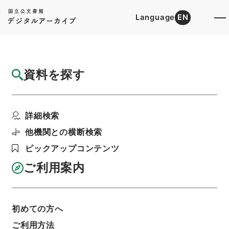
Language
EN
トップ
詳細検索[所蔵資料検索]
目録詳細
資料を探す
件名
五経大全41
詳細検索
階層
内閣文庫
漢書
経の部
五経大全
利用請求書印刷
他機関との横断検索
ピックアップコンテンツ
ご利用案内
基本情報
全ての情報
初めての方へ
件名
ご利用方法
五経大全41