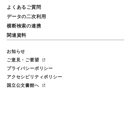
よくあるご質問
データの二次利用
横断検索の連携
関連資料
お知らせ
ご意見・ご要望
プライバシーポリシー
閲覧
アクセシビリティポリシー
件名
国立公文書館へ
新編武蔵風土記稿 高麗郡之部目録 巻之１７６高麗
郡之１ 巻之１７７高麗郡之２ 巻之１７８高麗郡之
３
請求番号
２６７－００７９