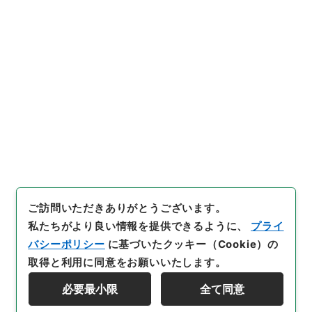
[件名・細目]
「
新編武蔵風土記
稿 高麗郡之部目録 巻之１７
６高麗郡之１ 巻之１７７高麗
郡之２ 巻之１７８高麗郡之
引用例をコピー
３
」
（
２６７－００７９-005
9
）
、
国立公文書館デジタルア
ーカイブ
、
https://www.digit
al.archives.go.jp/item/4396
328
（
参照
2026-08-06
）
ご訪問いただきありがとうございます。
私たちがより良い情報を提供できるように、
プライ
バシーポリシー
に基づいたクッキー（Cookie）の
取得と利用に同意をお願いいたします。
必要最小限
全て同意