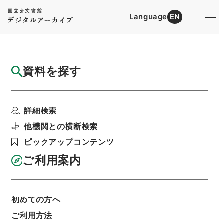
Language
EN
トップ
詳細検索[所蔵資料検索]
目録詳細
資料を探す
件名
新編武蔵風土記稿 高麗郡之部目録 巻之１
詳細検索
７６高麗郡之１ 巻之...
階層
内閣文庫
和書
和書(多聞櫓文書を除く）
他機関との横断検索
新編武蔵風土記稿
ピックアップコンテンツ
利用請求書印刷
ご利用案内
基本情報
全ての情報
初めての方へ
ご利用方法