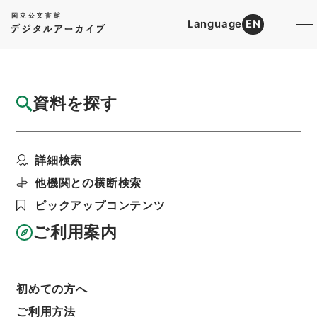
Language
EN
トップ
詳細検索[所蔵資料検索]
目録詳細
資料を探す
件名
平橋藁１
詳細検索
階層
内閣文庫
漢書
集の部
平橋藁
利用請求書印刷
他機関との横断検索
ピックアップコンテンツ
ご利用案内
基本情報
全ての情報
初めての方へ
ご利用方法