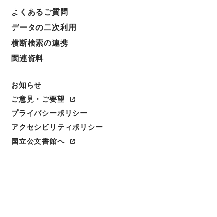
よくあるご質問
データの二次利用
横断検索の連携
関連資料
お知らせ
ご意見・ご要望
閲覧
プライバシーポリシー
アクセシビリティポリシー
件名
国立公文書館へ
平橋藁１
請求番号
３１６－０１２５
冊次
0001