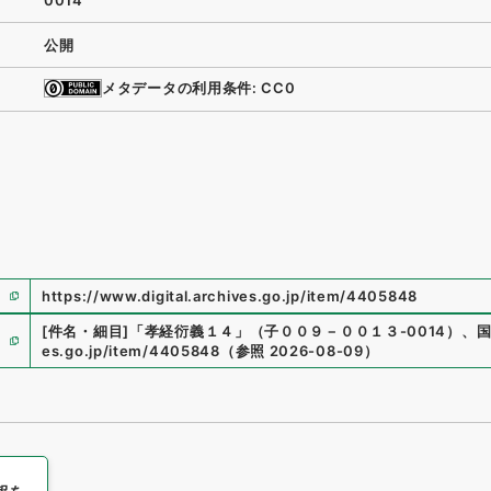
0014
公開
メタデータの利用条件: CC0
https://www.digital.archives.go.jp/item/4405848
[件名・細目]
「
孝経衍義１４
」
（
子００９－００１３-0014
）
、
es.go.jp/item/4405848
（
参照
2026-08-09
）