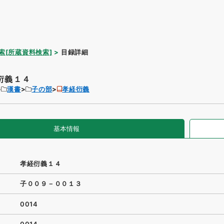
索[所蔵資料検索]
目録詳細
衍義１４
漢書
子の部
孝経衍義
基本情報
孝経衍義１４
子００９－００１３
0014