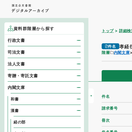
資料群階層から探す
トップ
詳細検
行政文書
孝経
件名
司法文書
階層
内閣文庫
法人文書
寄贈・寄託文書
内閣文庫
件名
和書
請求番号
漢書
冊次
経の部