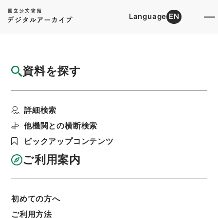
Language
EN
トップ
詳細検索[所蔵資料検索]
目録詳細
資料を探す
件名
孝経衍義１７
詳細検索
階層
内閣文庫
漢書
子の部
孝経衍義
利用請求書印刷
他機関との横断検索
ピックアップコンテンツ
ご利用案内
基本情報
全ての情報
初めての方へ
ご利用方法