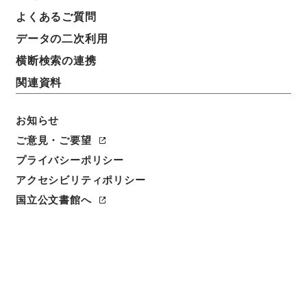
よくあるご質問
データの二次利用
横断検索の連携
関連資料
お知らせ
ご意見・ご要望
閲覧
プライバシーポリシー
アクセシビリティポリシー
件名
孝経衍義１７
国立公文書館へ
請求番号
子００９－００１３
冊次
0017