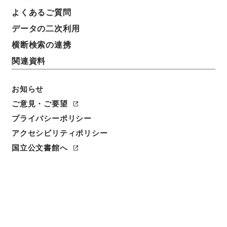
よくあるご質問
データの二次利用
横断検索の連携
関連資料
お知らせ
ご意見・ご要望
閲覧
プライバシーポリシー
アクセシビリティポリシー
件名
孝経衍義１８
国立公文書館へ
請求番号
子００９－００１３
冊次
0018