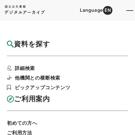
Language
EN
トップ
詳細検索[所蔵資料検索]
目録詳細
資料を探す
件名
孝経衍義１８
詳細検索
階層
内閣文庫
漢書
子の部
孝経衍義
利用請求書印刷
他機関との横断検索
ピックアップコンテンツ
ご利用案内
基本情報
全ての情報
初めての方へ
ご利用方法