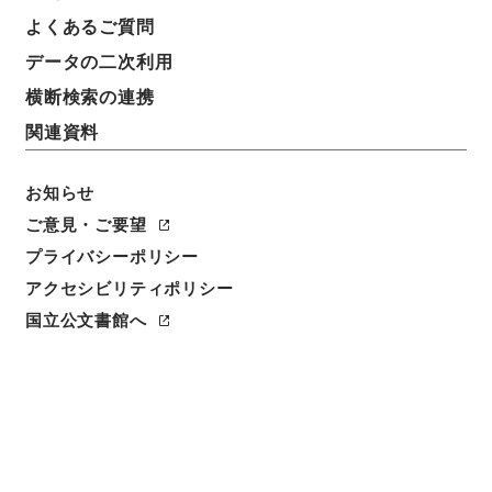
よくあるご質問
データの二次利用
横断検索の連携
関連資料
お知らせ
ご意見・ご要望
閲覧
プライバシーポリシー
件名
アクセシビリティポリシー
詩集伝６
国立公文書館へ
請求番号
経００７－０００２
冊次
0006