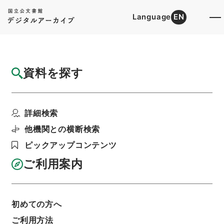
Language
EN
トップ
詳細検索[所蔵資料検索]
目録詳細
資料を探す
件名
詩集伝６
詳細検索
階層
内閣文庫
漢書
経の部
詩集伝
利用請求書印刷
他機関との横断検索
ピックアップコンテンツ
ご利用案内
基本情報
全ての情報
初めての方へ
ご利用方法