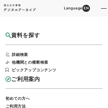
Language
EN
トップ
詳細検索[所蔵資料検索]
目録詳細
資料を探す
件名
重刊救荒活民補遺書１
詳細検索
階層
内閣文庫
漢書
史の部
重刊救荒活民補遺書
利用請求書印刷
他機関との横断検索
ピックアップコンテンツ
ご利用案内
基本情報
全ての情報
初めての方へ
ご利用方法