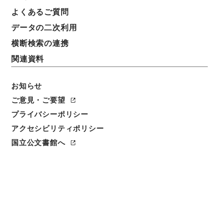
よくあるご質問
データの二次利用
横断検索の連携
関連資料
お知らせ
ご意見・ご要望
プライバシーポリシー
閲覧
アクセシビリティポリシー
国立公文書館へ
件名
重刊救荒活民補遺書１
請求番号
史０９７－０００６
冊次