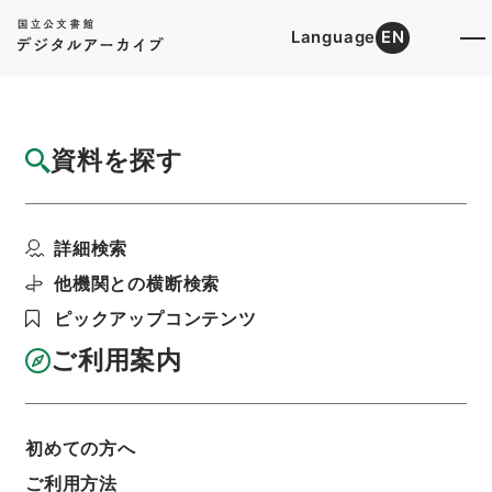
Language
EN
トップ
詳細検索[所蔵資料検索]
目録詳細
資料を探す
件名
十三経解詁６
詳細検索
階層
内閣文庫
漢書
経の部
十三経解詁
利用請求書印刷
他機関との横断検索
ピックアップコンテンツ
ご利用案内
基本情報
全ての情報
初めての方へ
ご利用方法