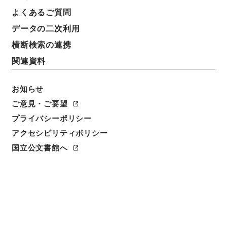
よくあるご質問
データの二次利用
横断検索の連携
関連資料
お知らせ
ご意見・ご要望
閲覧
プライバシーポリシー
アクセシビリティポリシー
件名
国立公文書館へ
十三経解詁６
請求番号
経０２６－０００２
冊次
0006