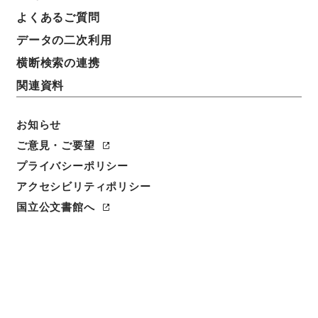
よくあるご質問
データの二次利用
横断検索の連携
関連資料
お知らせ
ご意見・ご要望
閲覧
プライバシーポリシー
アクセシビリティポリシー
件名
国立公文書館へ
十三経解詁１９
請求番号
経０２６－０００２
冊次
0019