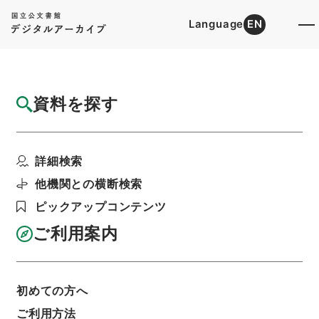
Language
EN
トップ
詳細検索[所蔵資料検索]
目録詳細
資料を探す
件名
十三経解詁１９
詳細検索
階層
内閣文庫
漢書
経の部
十三経解詁
利用請求書印刷
他機関との横断検索
ピックアップコンテンツ
ご利用案内
基本情報
全ての情報
初めての方へ
ご利用方法